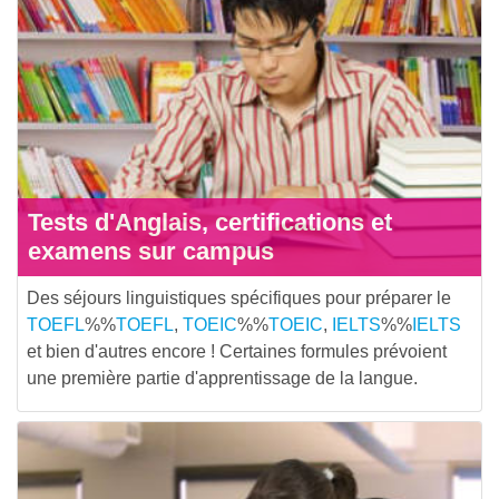
Tests d'Anglais, certifications et
examens sur campus
Des séjours linguistiques spécifiques pour préparer le
TOEFL
%%
TOEFL
,
TOEIC
%%
TOEIC
,
IELTS
%%
IELTS
et bien d'autres encore ! Certaines formules prévoient
une première partie d'apprentissage de la langue.