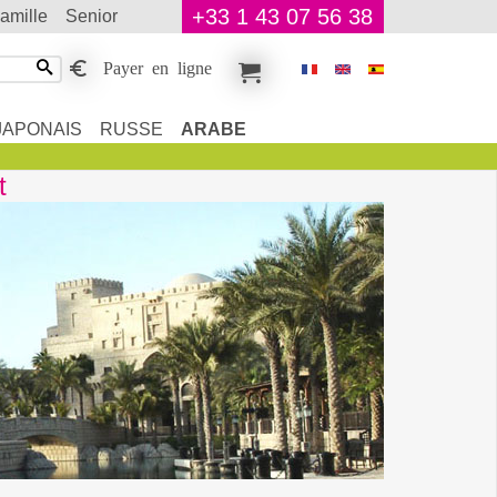
+33 1 43 07 56 38
famille
senior
Payer en ligne
JAPONAIS
RUSSE
ARABE
t