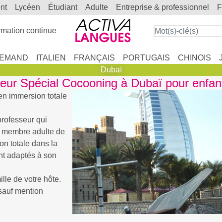
ent
lycéen
étudiant
adulte
entreprise & professionnel
mation continue
LEMAND
ITALIEN
FRANÇAIS
PORTUGAIS
CHINOIS
Dubaï
seur Spécial Cocooning à Dubaï pour enfan
n immersion totale
professeur qui
n membre adulte de
on totale dans la
ent adaptés à son
lle de votre hôte.
 sauf mention