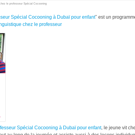
 chez le professeur Spécial Cocooning
esseur Spécial Cocooning à Dubaï pour enfant
" est un programm
nguistique chez le professeur
ofesseur Spécial Cocooning à Dubaï pour enfant
, le jeune vit c
 tout au long de la journée et assiste aussi à des leçons individ