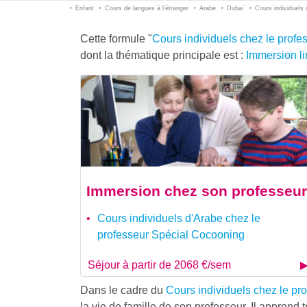
Enfant
Cours de langues à l’étranger
Arabe
Dubaï
Cours individuels
Cette formule "
Cours individuels chez le prof
dont la thématique principale est :
Immersion li
Immersion chez son professeur
Cours individuels d'Arabe chez le
professeur Spécial Cocooning
Séjour à partir de 2068 €/sem
Dans le cadre du
Cours individuels chez le pr
la vie de famille de son professeur. Il apprend