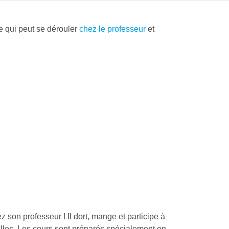
e qui peut se dérouler
chez le professeur
et
hez son professeur ! Il dort, mange et participe à
uelles. Les cours sont préparés spécialement en