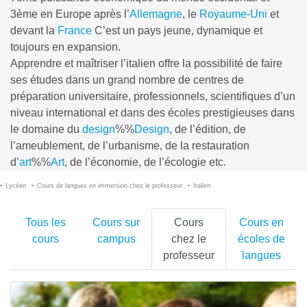
3ème en Europe après l’
Allemagne
, le
Royaume-Uni
et
devant la
France
C’est un pays jeune, dynamique et
toujours en expansion.
Apprendre et maîtriser l’italien offre la possibilité de faire
ses études dans un grand nombre de centres de
préparation universitaire, professionnels, scientifiques d’un
niveau international et dans des écoles prestigieuses dans
le domaine du
design
%%
Design
, de l’édition, de
l’ameublement, de l’urbanisme, de la restauration
d’
art
%%
Art
, de l’économie, de l’écologie etc.
Lycéen
Cours de langues en immersion chez le professeur
Italien
Tous les
Cours sur
Cours
Cours en
cours
campus
chez le
écoles de
professeur
langues