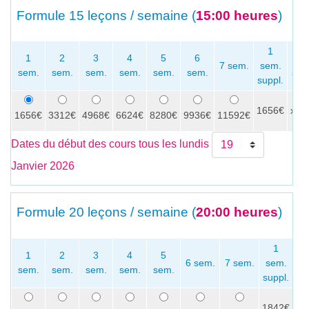
Formule
15 leçons / semaine (
15:00 heures
)
1
1
2
3
4
5
6
P
7 sem.
sem.
sem.
sem.
sem.
sem.
sem.
sem.
sem
suppl.
1656€
x
1656€
3312€
4968€
6624€
8280€
9936€
11592€
Dates du début des cours tous les lundis
Janvier 2026
Formule
20 leçons / semaine (
20:00 heures
)
1
1
2
3
4
5
6 sem.
7 sem.
sem.
sem.
sem.
sem.
sem.
sem.
se
suppl.
1842€
x