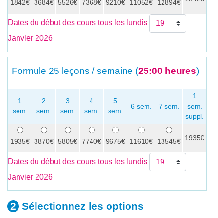
1842€
3684€
5526€
7368€
9210€
11052€
12894€
Dates du début des cours tous les lundis
Janvier 2026
Formule
25 leçons / semaine (
25:00 heures
)
1
1
2
3
4
5
6 sem.
7 sem.
sem.
sem.
sem.
sem.
sem.
sem.
se
suppl.
1935€
x
1935€
3870€
5805€
7740€
9675€
11610€
13545€
Dates du début des cours tous les lundis
Janvier 2026
Sélectionnez les
options