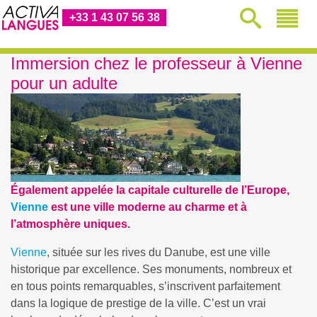
+33 1 43 07 56 38
Immersion chez le professeur à Vienne
pour un adulte
Également appelée la capitale culturelle de l’Europe,
Vienne
est une ville moderne au charme et à
l’atmosphère uniques.
Vienne
, située sur les rives du Danube, est une ville
historique par excellence. Ses monuments, nombreux et
en tous points remarquables, s’inscrivent parfaitement
dans la logique de prestige de la ville. C’est un vrai