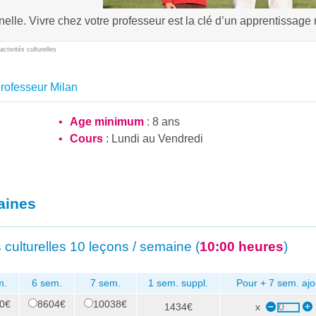
elle. Vivre chez votre professeur est la clé d’un apprentissage 
ctivités culturelles
rofesseur Milan
Age minimum
: 8 ans
Cours
: Lundi au Vendredi
aines
 culturelles
10 leçons / semaine (
10:00 heures
)
m.
6 sem.
7 sem.
1 sem. suppl.
Pour + 7 sem. ajo
0€
8604€
10038€
1434€
x