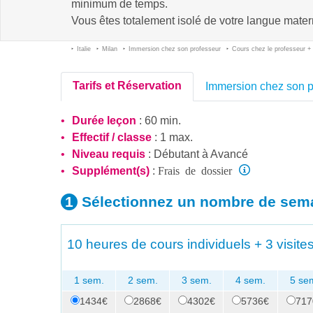
minimum de temps.
Vous êtes totalement isolé de votre langue matern
Italie
Milan
Immersion chez son professeur
Cours chez le professeur + a
Tarifs et Réservation
Immersion chez son p
Durée leçon
: 60 min.
Effectif / classe
: 1 max.
Niveau requis
:
Débutant
à
Avancé
Frais de dossier
Supplément(s)
:
Sélectionnez un nombre
de sem
10 heures de cours individuels + 3 visites
1 sem.
2 sem.
3 sem.
4 sem.
5 se
1434€
2868€
4302€
5736€
717