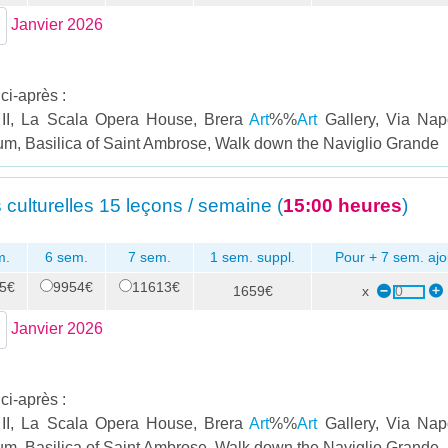
Janvier 2026
ci-après :
e II, La Scala Opera House, Brera
Art
%%
Art
Gallery, Via Nap
eum, Basilica of Saint Ambrose, Walk down the Naviglio Grande
 culturelles
15 leçons / semaine (
15:00 heures
)
m.
6 sem.
7 sem.
1 sem. suppl.
Pour + 7 sem. ajo
5€
9954€
11613€
1659€
x
Janvier 2026
ci-après :
e II, La Scala Opera House, Brera
Art
%%
Art
Gallery, Via Nap
eum, Basilica of Saint Ambrose, Walk down the Naviglio Grande