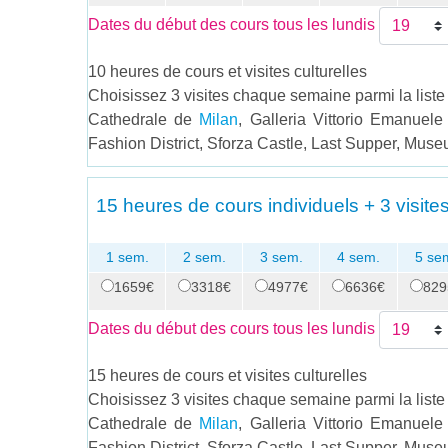
Dates du début des cours tous les lundis
10 heures de cours et visites culturelles
Choisissez 3 visites chaque semaine parmi la liste 
Cathedrale de
Milan
, Galleria Vittorio Emanuel
Fashion District, Sforza Castle, Last Supper, Mus
15 heures de cours individuels + 3 visites
1 sem.
2 sem.
3 sem.
4 sem.
5 se
1659€
3318€
4977€
6636€
829
Dates du début des cours tous les lundis
15 heures de cours et visites culturelles
Choisissez 3 visites chaque semaine parmi la liste 
Cathedrale de
Milan
, Galleria Vittorio Emanuel
Fashion District, Sforza Castle, Last Supper, Mus