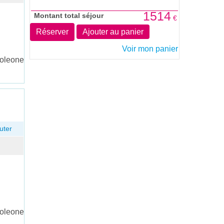
1514
Montant total séjour
€
Réserver
Ajouter au panier
Voir mon panier
oleone
uter
oleone