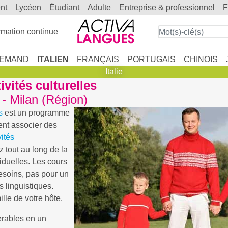
ent
lycéen
étudiant
adulte
entreprise & professionnel
mation continue
LEMAND
ITALIEN
FRANÇAIS
PORTUGAIS
CHINOIS
Italie
ivités culturelles
 - Milan (Région)
s
est un programme
ent associer des
vités
 tout au long de la
iduelles. Les cours
esoins, pas pour un
s linguistiques.
lle de votre hôte.
érables en un