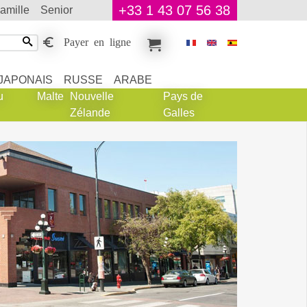
+33 1 43 07 56 38
famille
senior
Payer en ligne
JAPONAIS
RUSSE
ARABE
u
Malte
Nouvelle
Pays de
Zélande
Galles