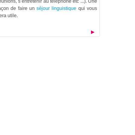
éunions, s’entretenir au téléphone etc ...). Une
açon de faire un
séjour linguistique
qui vous
era utile.