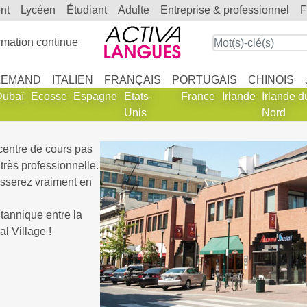
ent
lycéen
étudiant
adulte
entreprise & professionnel
mation continue
LEMAND
ITALIEN
FRANÇAIS
PORTUGAIS
CHINOIS
Dubaï
Ecosse
Espagne
Etats-
France
Irlande
Irlande d
Unis
Nord
 centre de cours pas
très professionnelle.
esserez vraiment en
tannique entre la
l Village !