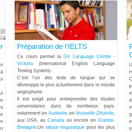
r
Préparation de l’IELTS
C
Ce cours permet la
GV Language Centre -
Victoria
(International English Language
un
Testing System).
jà
m
C’est l’un des tests de langue qui se
ui
C
développe le plus actuellement dans le monde
p
anglophone.
ui
Il est exigé pour entreprendre des études
de
d
universitaires dans de nombreux pays,
s
m
notamment en
Australie
, en
Nouvelle Zélande
,
de
g
aux USA, au
Canada
ou encore en
Grande-
en
e
Bretagne
.Un
séjour linguistique
pour les plus
on
o