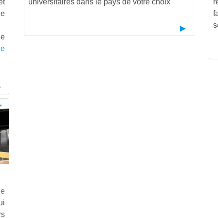
et
universitaires dans le pays de votre choix
r
de
f
s
le
ue
ge
ui
rs