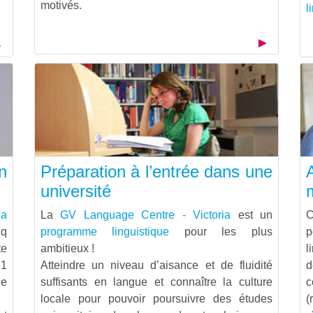
motivés.
l
n
Préparation à l’entrée dans une
université
ia
La
GV Language Centre - Victoria
est un
C
nq
programme linguistique
pour les plus
p
te
ambitieux !
l
C1
Atteindre un niveau d’aisance et de fluidité
d
de
suffisants en langue et connaître la culture
c
locale pour pouvoir poursuivre des études
(