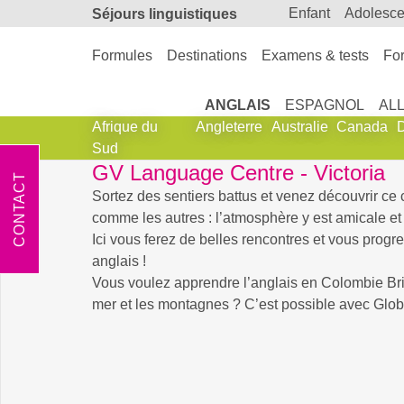
enfant
adolesc
Séjours linguistiques
Formules
Destinations
Examens & tests
For
ANGLAIS
ESPAGNOL
AL
Afrique du
Angleterre
Australie
Canada
Sud
GV Language Centre - Victoria
CONTACT
Sortez des sentiers battus et venez découvrir ce
comme les autres : l’atmosphère y est amicale et 
Ici vous ferez de belles rencontres et vous progr
anglais !
Vous voulez apprendre l’anglais en Colombie Bri
mer et les montagnes ? C’est possible avec Globa