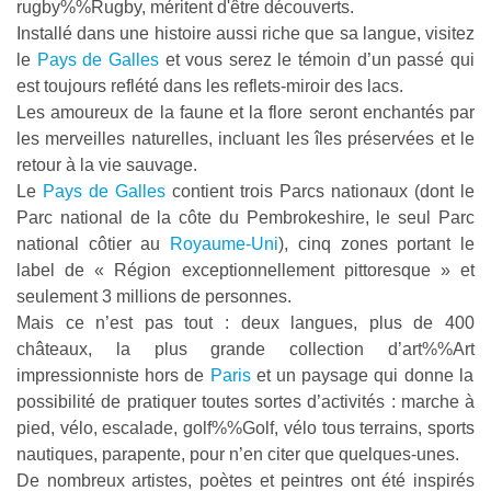
rugby%%Rugby
, méritent d'être découverts.
Installé dans une histoire aussi riche que sa langue, visitez
le
Pays de Galles
et vous serez le témoin d’un passé qui
est toujours reflété dans les reflets-miroir des lacs.
Les amoureux de la faune et la flore seront enchantés par
les merveilles naturelles, incluant les îles préservées et le
retour à la vie sauvage.
Le
Pays de Galles
contient trois Parcs nationaux (dont le
Parc national de la côte du Pembrokeshire, le seul Parc
national côtier au
Royaume-Uni
), cinq zones portant le
label de « Région exceptionnellement pittoresque » et
seulement 3 millions de personnes.
Mais ce n’est pas tout : deux langues, plus de 400
châteaux, la plus grande collection d’
art%%Art
impressionniste hors de
Paris
et un paysage qui donne la
possibilité de pratiquer toutes sortes d’activités : marche à
pied, vélo, escalade,
golf%%Golf
, vélo tous terrains, sports
nautiques, parapente, pour n’en citer que quelques-unes.
De nombreux artistes, poètes et peintres ont été inspirés