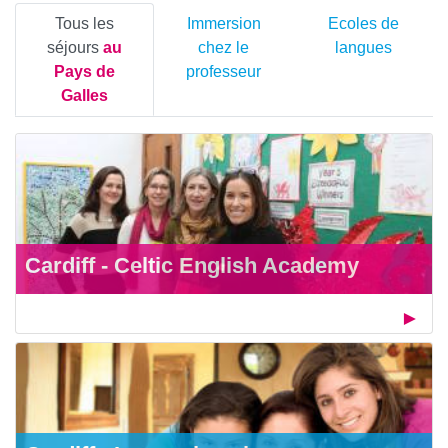
Tous les
Immersion
Ecoles de
séjours
au
chez le
langues
Pays de
professeur
Galles
Cardiff - Celtic English Academy