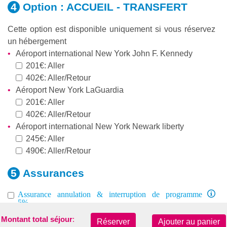
Option :
ACCUEIL - TRANSFERT
Cette option est disponible uniquement si vous réservez
un hébergement
Aéroport international New York John F. Kennedy
201€: Aller
402€: Aller/Retour
Aéroport New York LaGuardia
201€: Aller
402€: Aller/Retour
Aéroport international New York Newark liberty
245€: Aller
490€: Aller/Retour
Assurances
Assurance annulation & interruption de programme
5%
Assistance Médicale hors UE 8-60 ans 14€ par sem.
Montant total séjour
:
Réserver
Ajouter au panier