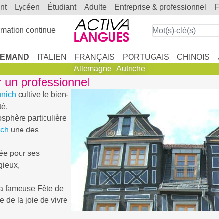
ent
lycéen
étudiant
adulte
entreprise & professionnel
mation continue
LEMAND
ITALIEN
FRANÇAIS
PORTUGAIS
CHINOIS
Allemagne
Autriche
r un professionnel
nich
cultive le bien-
té.
osphère particulière
ich
une des
ée pour ses
gieux,
a fameuse Fête de
 de la joie de vivre