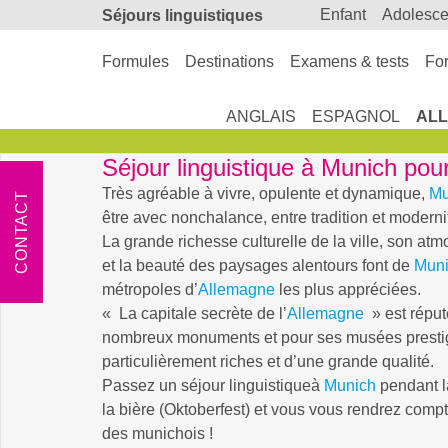
enfant
adolesc
Séjours linguistiques
Formules
Destinations
Examens & tests
For
ANGLAIS
ESPAGNOL
AL
Séjour linguistique à Munich pou
Très agréable à vivre, opulente et dynamique,
Mu
CONTACT
être avec nonchalance, entre tradition et moderni
La grande richesse culturelle de la ville, son atm
et la beauté des paysages alentours font de
Mun
métropoles d’
Allemagne
les plus appréciées.
« La capitale secrète de l’
Allemagne
» est réput
nombreux monuments et pour ses musées presti
particulièrement riches et d’une grande qualité.
Passez un séjour linguistiqueà
Munich
pendant l
la bière (Oktoberfest) et vous vous rendrez compte
des munichois !