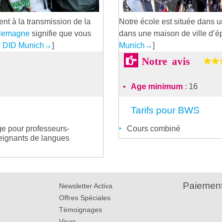
nt à la transmission de la
Notre école est située dans u
llemagne
signifie que vous
dans une maison de ville d’é
r DID Munich
→
]
Munich
→
]
Notre avis
Age minimum
: 16
Tarifs pour BWS
e pour professeurs-
Cours combiné
eignants de langues
Paiement
Newsletter Activa
Offres Spéciales
Témoignages
Visas