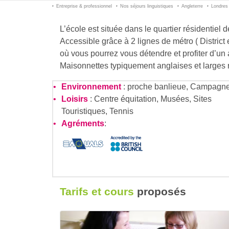
Entreprise & professionnel
Nos séjours linguistiques
Angleterre
Londres
L’école est située dans le quartier résidentie
Accessible grâce à 2 lignes de métro ( District 
où vous pourrez vous détendre et profiter d’un
Maisonnettes typiquement anglaises et larges r
Environnement
: proche banlieue, Campagn
Loisirs
: Centre équitation, Musées, Sites
Touristiques, Tennis
Agréments
:
Tarifs et cours
proposés