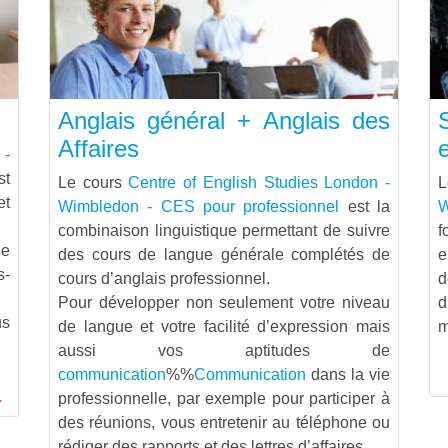
Anglais général + Anglais des
Affaires
 -
t
Le cours
Centre of English Studies London -
et
Wimbledon - CES pour professionnel
est la
W
combinaison linguistique permettant de suivre
f
le
des cours de langue générale complétés de
e
s-
cours d’anglais professionnel.
d
Pour développer non seulement votre niveau
us
de langue et votre facilité d’expression mais
m
aussi vos aptitudes de
communication
%%
Communication
dans la vie
professionnelle, par exemple pour participer à
des réunions, vous entretenir au téléphone ou
rédiger des rapports et des lettres d’affaires.