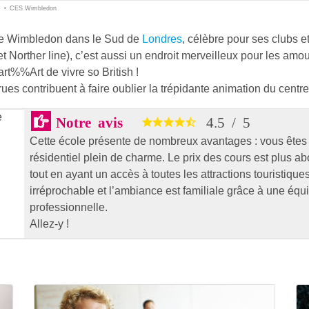
CES Wimbledon
l de Wimbledon dans le Sud de
Londres
, célèbre pour ses clubs e
et Norther line), c’est aussi un endroit merveilleux pour les amo
art%%Art
de vivre so British !
ues contribuent à faire oublier la trépidante animation du centr
e
Notre avis
4.5
/
5
Cette école présente de nombreux avantages : vous êtes
résidentiel plein de charme. Le prix des cours est plus ab
tout en ayant un accès à toutes les attractions touristique
irréprochable et l’ambiance est familiale grâce à une équ
professionnelle.
Allez-y !