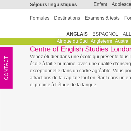
enfant
adolesc
Séjours linguistiques
Formules
Destinations
Examens & tests
For
ANGLAIS
ESPAGNOL
AL
Afrique du Sud
Angleterre
Austral
Centre of English Studies Londo
Venez étudier dans une école qui présente tous 
CONTACT
école à taille humaine, avec une qualité d’ense
exceptionnelle dans un cadre agréable. Vous pour
attractions de la capitale tout en étant dans un
et propice à l’étude de la langue.