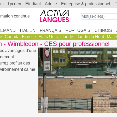
ent
lycéen
étudiant
adulte
entreprise & professionnel
mation continue
LEMAND
ITALIEN
FRANÇAIS
PORTUGAIS
CHINOIS
ie
Canada
Ecosse
Etats-Unis
Irlande
Irlande du Nord
Malte
n - Wimbledon - CES pour professionnel
les avantages d’une
ignement
rez profiter des
 environnement calme