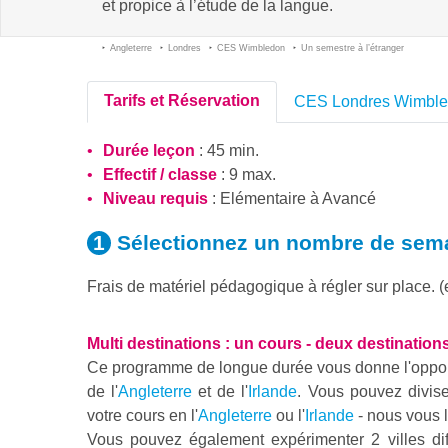
et propice à l’étude de la langue.
Angleterre
Londres
CES Wimbledon
Un semestre à l’étranger
Tarifs et Réservation
CES Londres Wimbl
Durée leçon
: 45 min.
Effectif / classe
: 9 max.
Niveau requis
:
Elémentaire
à
Avancé
Sélectionnez un nombre
de sem
Frais de matériel pédagogique à régler sur place. 
Multi destinations : un cours - deux destination
Ce programme de longue durée vous donne l'opportun
de l'
Angleterre
et de l'
Irlande
. Vous pouvez divis
votre cours en l'
Angleterre
ou l'
Irlande
- nous vous l
Vous pouvez également expérimenter 2 villes di