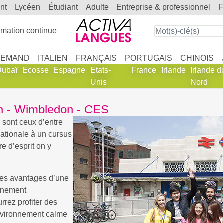
ent
lycéen
étudiant
adulte
entreprise & professionnel
mation continue
LEMAND
ITALIEN
FRANÇAIS
PORTUGAIS
CHINOIS
Dubaï
Ecosse
Espagne
Etats-
France
Irlande
Irlande d
Unis
Nord
on - Wimbledon - CES
 sont ceux d’entre
ationale à un cursus
re d’esprit on y
les avantages d’une
ignement
rez profiter des
 environnement calme