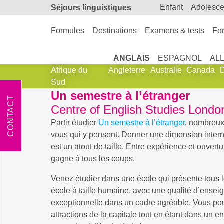
enfant
adolesc
Séjours linguistiques
Formules
Destinations
Examens & tests
For
ANGLAIS
ESPAGNOL
AL
Afrique du
Angleterre
Australie
Canada
Sud
Un semestre à l’étranger
CONTACT
Centre of English Studies Lond
Partir étudier
Un semestre à l’étranger
, nombreux
vous qui y pensent. Donner une dimension intern
est un atout de taille. Entre expérience et ouvertu
gagne à tous les coups.
Venez étudier dans une école qui présente tous 
école à taille humaine, avec une qualité d’ense
exceptionnelle dans un cadre agréable. Vous pour
attractions de la capitale tout en étant dans un