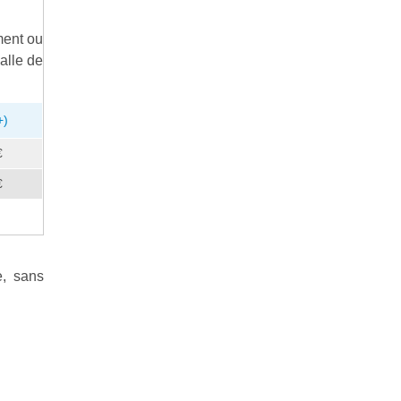
ment ou
alle de
+)
€
€
e, sans