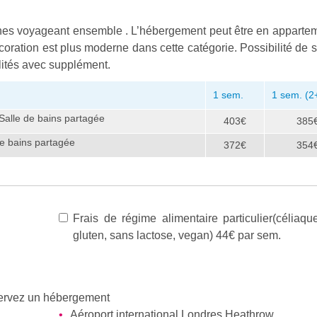
es voyageant ensemble . L’hébergement peut être en apparte
ration est plus moderne dans cette catégorie. Possibilité de s
ilités avec supplément.
1 sem.
1 sem. (2
 Salle de bains partagée
403€
385
 de bains partagée
372€
354
Frais de régime alimentaire particulier(céliaqu
gluten, sans lactose, vegan) 44€ par sem.
éservez un hébergement
Aéroport international Londres Heathrow