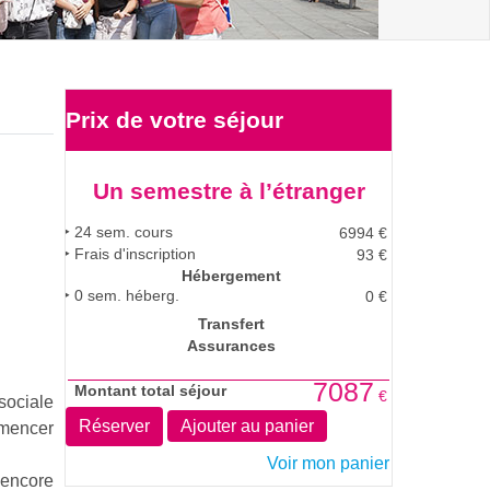
Prix de votre
séjour
Un semestre à l’étranger
24
sem. cours
6994
€
Frais d'inscription
93 €
Hébergement
0
sem. héberg.
0
€
Transfert
Assurances
7087
Montant total séjour
€
sociale
Réserver
Ajouter au panier
mmencer
Voir mon panier
encore