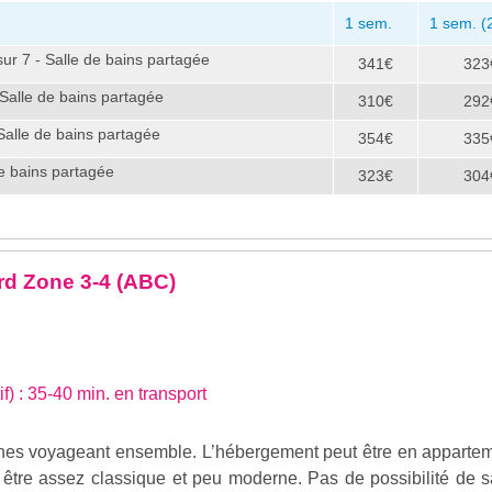
1 sem.
1 sem. (
sur 7 - Salle de bains partagée
341€
323
- Salle de bains partagée
310€
292
Salle de bains partagée
354€
335
de bains partagée
323€
304
d Zone 3-4 (ABC)
if) : 35-40 min. en transport
nes voyageant ensemble. L’hébergement peut être en apparte
 être assez classique et peu moderne. Pas de possibilité de s