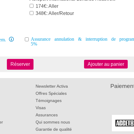
174€: Aller
348€: Aller/Retour
Assurance annulation & interruption de progr
em.
5%
Réserver
Ajouter au panier
Paiement
Newsletter Activa
Offres Spéciales
Témoignages
Visas
Assurances
er
Qui sommes nous
Garantie de qualité