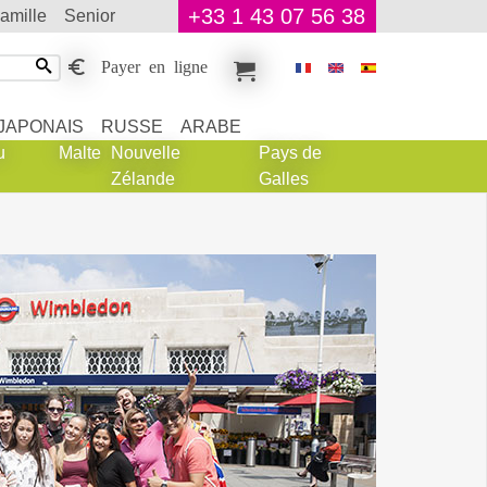
+33 1 43 07 56 38
famille
senior
Payer en ligne
JAPONAIS
RUSSE
ARABE
u
Malte
Nouvelle
Pays de
Zélande
Galles