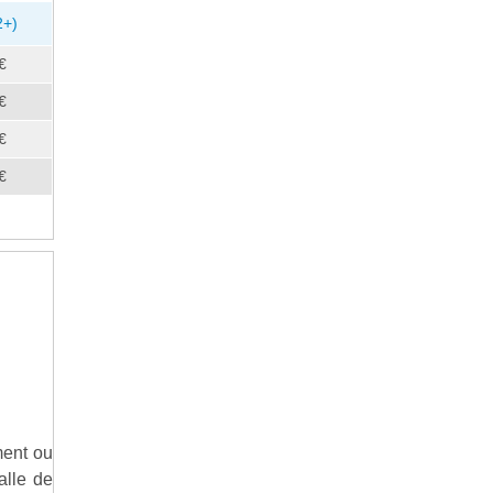
2+)
€
€
€
€
ment ou
alle de