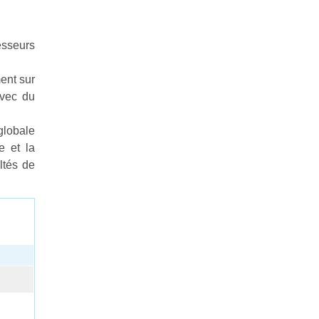
esseurs
ent sur
avec du
lobale
e et la
ltés de