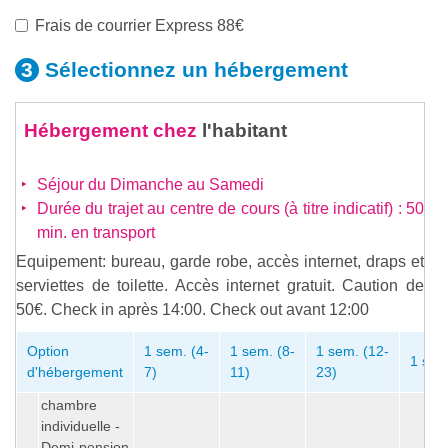
Frais de courrier Express 88€
Sélectionnez un
hébergement
Hébergement chez
l'habitant
Séjour du Dimanche au Samedi
Durée du trajet au centre de cours (à titre indicatif) : 50
min. en transport
Equipement: bureau, garde robe, accès internet, draps et
serviettes de toilette. Accès internet gratuit. Caution de
50€. Check in après 14:00. Check out avant 12:00
Option
1 sem. (4-
1 sem. (8-
1 sem. (12-
1 sem
d'hébergement
7)
11)
23)
chambre
individuelle -
Demi-pension