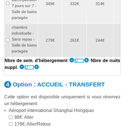
349€
332€
314€
2
7 jours sur 7 -
Salle de bains
partagée
chambre
individuelle -
Sans repas -
279€
261€
244€
2
Salle de bains
partagée
Nbre de sem. d'hébergement
Nbre de nuits
suppl.
Option :
ACCUEIL - TRANSFERT
Cette option est disponible uniquement si vous réservez
un hébergement
Aéroport international Shanghai Hongqiao
88€: Aller
176€: Aller/Retour