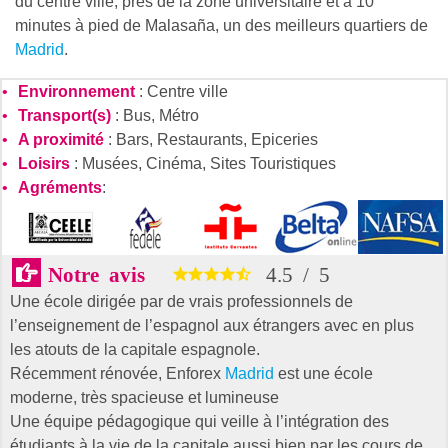
du centre ville, prés de la zone universitaire et à 10
minutes à pied de Malasaña, un des meilleurs quartiers de
Madrid
.
Environnement
: Centre ville
Transport(s)
: Bus, Métro
A proximité
: Bars, Restaurants, Epiceries
Loisirs
: Musées, Cinéma, Sites Touristiques
Agréments
:
Notre avis
4.5
/
5
Une école dirigée par de vrais professionnels de
l’enseignement de l’espagnol aux étrangers avec en plus
les atouts de la capitale espagnole.
Récemment rénovée, Enforex
Madrid
est une école
moderne, très spacieuse et lumineuse
Une équipe pédagogique qui veille à l’intégration des
étudiants à la vie de la capitale aussi bien par les cours de