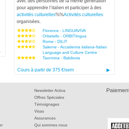
avec des personnes de la même génération
pour apprendre l’italien et participer à des
activités culturelles
%%
Activités culturelles
organisées.
Florence - LINGUAVIVA
Orbetello - ORBITlingua
Rome - DILIT
Salerne - Accademia italiana-Italian
Language and Culture Centre
Taormina - Babilonia
Cours à partir de 375 €/sem
Paiement
Newsletter Activa
Offres Spéciales
Témoignages
Visas
Assurances
er
Qui sommes nous