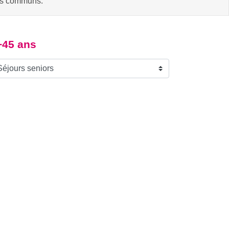
êts communs.
 +45 ans