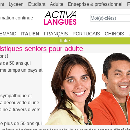
ent
lycéen
étudiant
adulte
entreprise & professionnel
mation continue
LEMAND
ITALIEN
FRANÇAIS
PORTUGAIS
CHINOIS
Italie
uistiques seniors pour adulte
rit !
s de 50 ans qui
ême temps un pays et
 sympathique et
la découverte d'une
oine à travers divers
e plus de 50 ans qui