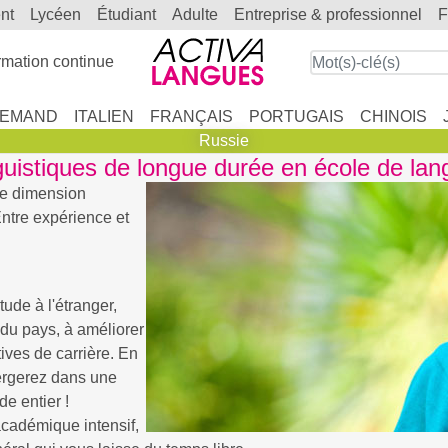
ent
lycéen
étudiant
adulte
entreprise & professionnel
mation continue
LEMAND
ITALIEN
FRANÇAIS
PORTUGAIS
CHINOIS
Russie
guistiques de longue durée en école de la
une dimension
 Entre expérience et
ude à l'étranger,
du pays, à améliorer
tives de carrière. En
ergerez dans une
e entier !
académique intensif,