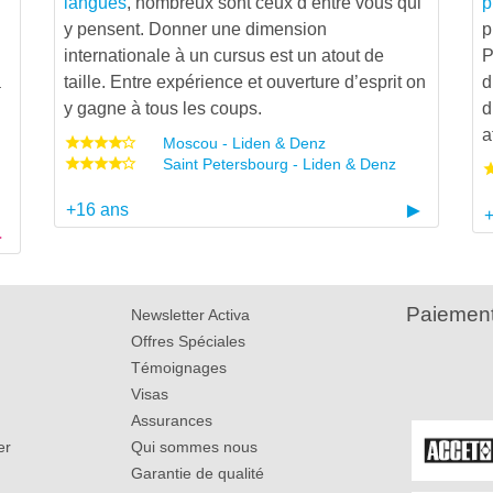
langues
, nombreux sont ceux d’entre vous qui
p
y pensent. Donner une dimension
p
internationale à un cursus est un atout de
P
à
taille. Entre expérience et ouverture d’esprit on
d
y gagne à tous les coups.
d
a
Moscou - Liden & Denz
Saint Petersbourg - Liden & Denz
+16 ans
+
Paiement
Newsletter Activa
Offres Spéciales
Témoignages
Visas
Assurances
er
Qui sommes nous
Garantie de qualité