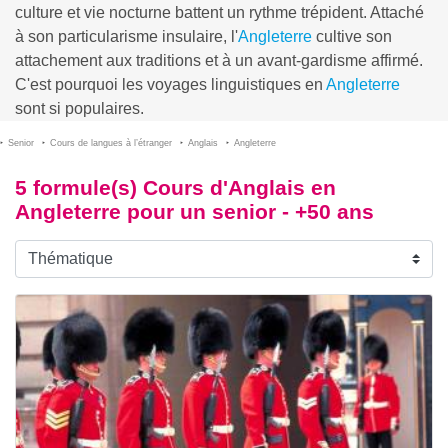
culture et vie nocturne battent un rythme trépident. Attaché
à son particularisme insulaire, l'
Angleterre
cultive son
attachement aux traditions et à un avant-gardisme affirmé.
C'est pourquoi les voyages linguistiques en
Angleterre
sont si populaires.
Senior
Cours de langues à l’étranger
Anglais
Angleterre
5 formule(s) Cours d'Anglais en
Angleterre pour un senior - +50 ans