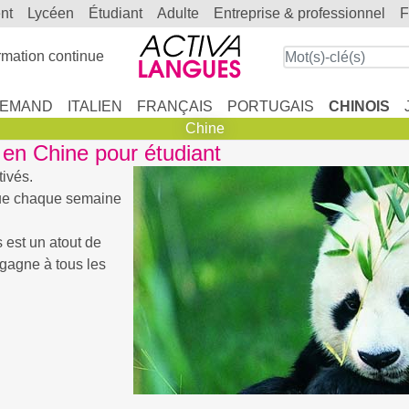
ent
lycéen
étudiant
adulte
entreprise & professionnel
mation continue
LEMAND
ITALIEN
FRANÇAIS
PORTUGAIS
CHINOIS
Chine
r en Chine pour étudiant
ivés.
gue chaque semaine
 est un atout de
y gagne à tous les