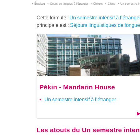
Étudiant
Cours de langues à l’étranger
Chinois
Chine
Un semestre int
Cette formule "
Un semestre intensif à l’étrange
principale est :
Séjours linguistiques de longu
Pékin - Mandarin House
Un semestre intensif à l’étranger
Les atouts du
Un semestre intens