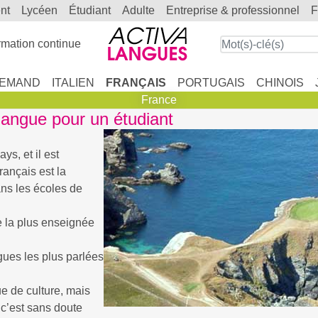
ent
lycéen
étudiant
adulte
entreprise & professionnel
mation continue
LEMAND
ITALIEN
FRANÇAIS
PORTUGAIS
CHINOIS
France
langue pour un étudiant
ys, et il est
rançais est la
ns les écoles de
e la plus enseignée
gues les plus parlées
 de culture, mais
 c’est sans doute