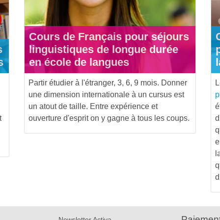
Cours de Français pour séjours
s
linguistiques de longue durée
s
en école de langues
Partir étudier à l'étranger, 3, 6, 9 mois. Donner
une dimension internationale à un cursus est
p
un atout de taille. Entre expérience et
é
t
ouverture d'esprit on y gagne à tous les coups.
d
q
e
l
q
d
Paiement
Newsletter Activa