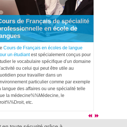
Cours de Français de spécialité
professionnelle en école de
langues
Le
Cours de Français en écoles de langue
our un étudiant
est spécialement conçus pour
tudier le vocabulaire spécifique d'un domaine
'activité ou celui qui peut être utile au
uotidien pour travailler dans un
nvironnement particulier comme par exemple
a langue des affaires ou une spécialité telle
ue la
médecine%%Médecine
, le
roit%%Droit
, etc.
 en toute sécurité grâce à