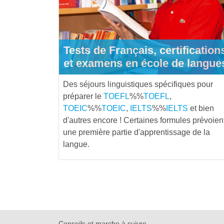
Tests de Français, certification
et examens en école de langue
Des séjours linguistiques spécifiques pour
préparer le
TOEFL
%%
TOEFL
,
TOEIC
%%
TOEIC
,
IELTS
%%
IELTS
et bien
d'autres encore ! Certaines formules prévoien
une première partie d'apprentissage de la
langue.
Conseils et marche à suivre