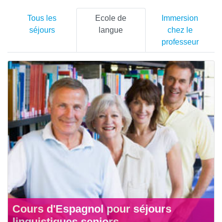
Tous les
Ecole de
Immersion
séjours
langue
chez le
professeur
Cours d'Espagnol pour séjours
linguistiques seniors