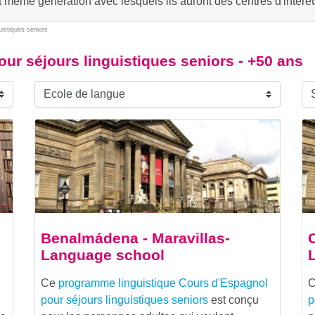
a même génération avec lesquels ils auront des centres d'intér
uistiques seniors
ur séjours linguistiques seniors - +50 ans
Benalmádena - Maravillas-
Language school
l
Ce
programme linguistique
Cours d'Espagnol
pour séjours linguistiques seniors
est conçu
p