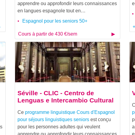
apprendre ou approfondir leurs connaissances
e
en langues espagnole tout en…
Espagnol pour les seniors 50+
+
Cours à partir de 430 €/sem
Séville - CLIC - Centro de
Lenguas e Intercambio Cultural
l
Ce
programme linguistique
Cours d'Espagnol
p
pour séjours linguistiques seniors
est conçu
p
es
pour les personnes adultes qui veulent
a
apprendre ou approfondir leurs connaissances
e