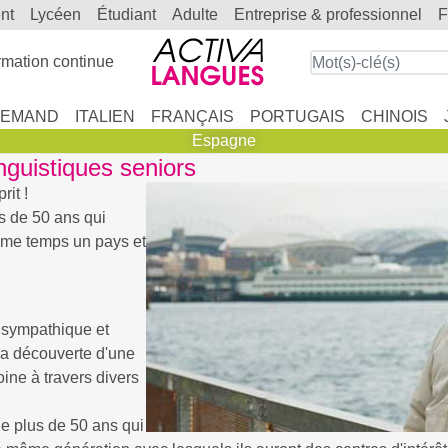
ent
lycéen
étudiant
adulte
entreprise & professionnel
mation continue
LEMAND
ITALIEN
FRANÇAIS
PORTUGAIS
CHINOIS
Espagne
nguistiques seniors
rit !
s de 50 ans qui
ême temps un pays et
 sympathique et
la découverte d'une
oine à travers divers
e plus de 50 ans qui