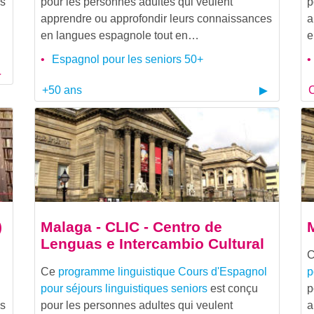
es
pour les personnes adultes qui veulent
p
apprendre ou approfondir leurs connaissances
a
en langues espagnole tout en…
e
Espagnol pour les seniors 50+
+50 ans
C
)
Malaga - CLIC - Centro de
Lenguas e Intercambio Cultural
l
Ce
programme linguistique
Cours d'Espagnol
p
pour séjours linguistiques seniors
est conçu
p
es
pour les personnes adultes qui veulent
a