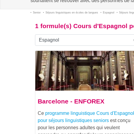
souhaitent se retrouver avec des personnes de l
Senior
Séjours linguistiques en écoles de langues
Espagnol
Séjours ling
1 formule(s) Cours d'Espagnol po
Barcelone - ENFOREX
Ce
programme linguistique
Cours d'Espagno
pour séjours linguistiques seniors
est conçu
pour les personnes adultes qui veulent