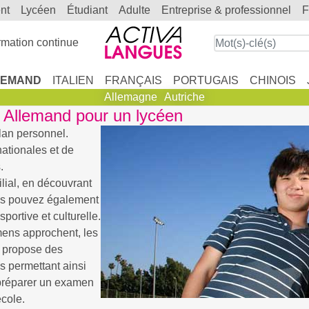
ent
lycéen
étudiant
adulte
entreprise & professionnel
mation continue
LEMAND
ITALIEN
FRANÇAIS
PORTUGAIS
CHINOIS
Allemagne
Autriche
 Allemand pour un lycéen
lan personnel.
nationales et de
.
ilial, en découvrant
ous pouvez également
portive et culturelle.
ens approchent, les
s propose des
s permettant ainsi
 préparer un examen
cole.