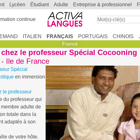
ent
lycéen
étudiant
adulte
entreprise & professionnel
mation continue
LEMAND
ITALIEN
FRANÇAIS
PORTUGAIS
CHINOIS
France
 chez le professeur Spécial Cocooning
 - Ile de France
sseur Spécial
stique
en immersion
z le professeur
e du professeur qui
n membre adulte de
on totale dans la
ent adaptés à son
lle de votre hôte.