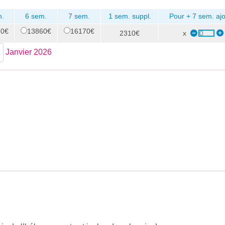
m.
6 sem.
7 sem.
1 sem. suppl.
Pour + 7 sem. ajo
50€
13860€
16170€
2310€
x
Janvier 2026