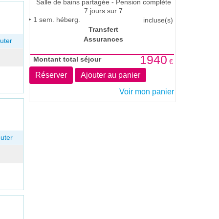
Salle de bains partagée - Pension complète
7 jours sur 7
1
sem. héberg.
incluse(s)
Transfert
Assurances
uter
1940
Montant total séjour
€
Réserver
Ajouter au panier
Voir mon panier
uter