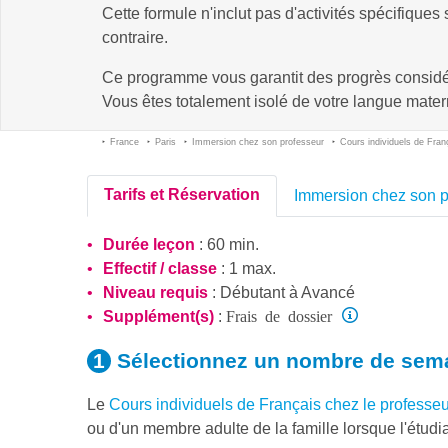
Cette formule n'inclut pas d'activités spécifiques
contraire.
Ce programme vous garantit des progrès consid
Vous êtes totalement isolé de votre langue matern
France
Paris
Immersion chez son professeur
Cours individuels de Fran
Tarifs et Réservation
Immersion chez son p
Durée leçon
: 60 min.
Effectif / classe
: 1 max.
Niveau requis
:
Débutant
à
Avancé
Frais de dossier
Supplément(s)
:
Sélectionnez un nombre
de sem
Le
Cours individuels de Français chez le profess
ou d'un membre adulte de la famille lorsque l'étudia