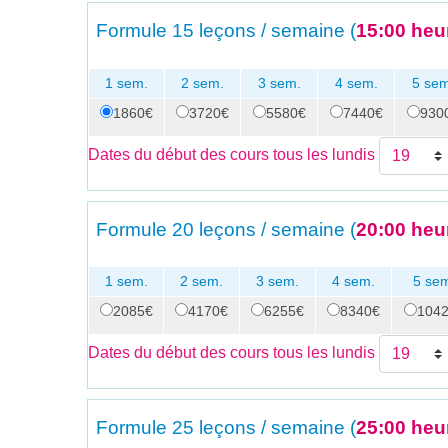
Formule
15 leçons / semaine (
15:00 heu
1 sem.
2 sem.
3 sem.
4 sem.
5 sem
1860€
3720€
5580€
7440€
930
Dates du début des cours tous les lundis
Formule
20 leçons / semaine (
20:00 heu
1 sem.
2 sem.
3 sem.
4 sem.
5 se
2085€
4170€
6255€
8340€
104
Dates du début des cours tous les lundis
Formule
25 leçons / semaine (
25:00 heu