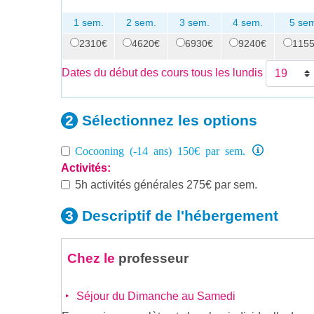
1 sem.
2 sem.
3 sem.
4 sem.
5 se
2310€
4620€
6930€
9240€
115
Dates du début des cours tous les lundis
Sélectionnez les
options
Cocooning (-14 ans) 150€ par sem.
Activités:
5h activités générales 275€ par sem.
Descriptif de
l'hébergement
Chez le
professeur
Séjour du Dimanche au Samedi