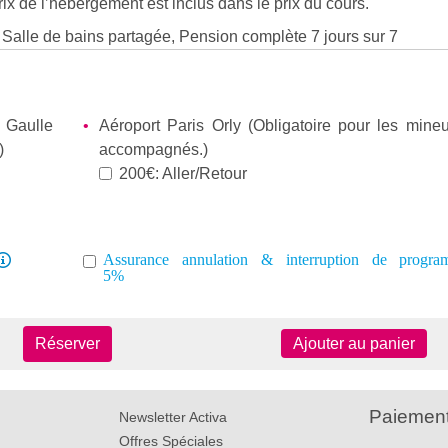
ix de l’hébergement est inclus dans le prix du cours.
, Salle de bains partagée, Pension complète 7 jours sur 7
 Gaulle
Aéroport Paris Orly (Obligatoire pour les mine
)
accompagnés.)
200€: Aller/Retour
Assurance annulation & interruption de progr
5%
Réserver
Ajouter au panier
Paiement
Newsletter Activa
Offres Spéciales