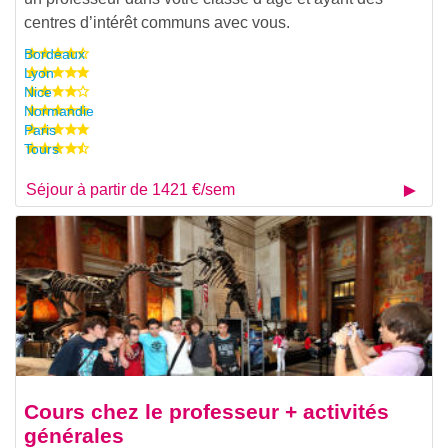
centres d’intérêt communs avec vous.
Bordeaux
Lyon
Nice
Normandie
Paris
Tours
Séjour à partir de 1421 €/sem
Cours chez le professeur + activités
générales