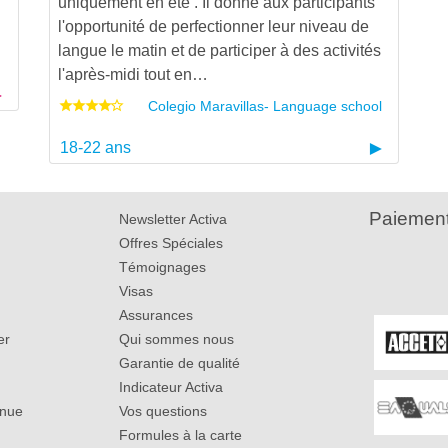
uniquement en été . Il donne aux participants
l'opportunité de perfectionner leur niveau de
langue le matin et de participer à des activités
l'après-midi tout en…
Colegio Maravillas- Language school
18-22 ans
Paiement
Newsletter Activa
Offres Spéciales
Témoignages
Visas
Assurances
er
Qui sommes nous
Garantie de qualité
Indicateur Activa
inue
Vos questions
Formules à la carte