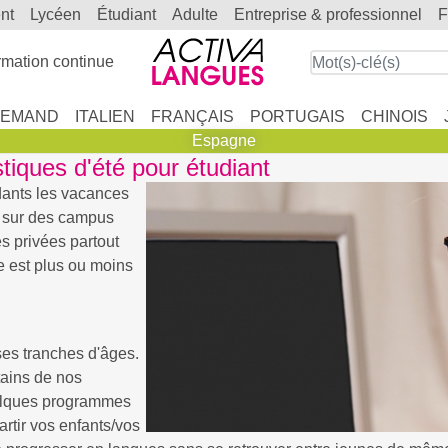
ent
lycéen
étudiant
adulte
entreprise & professionnel
mation continue
LEMAND
ITALIEN
FRANÇAIS
PORTUGAIS
CHINOIS
Espagne
iques d'été pour étudiant
dants les vacances
u sur des campus
s privées partout
e est plus ou moins
es tranches d'âges.
ains de nos
uelques programmes
artir vos enfants/vos