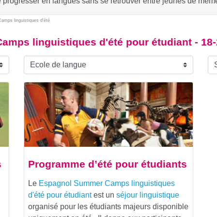
e progresser en langues sans se retrouver entre jeunes de même
mps linguistiques d'été
mps linguistiques d'été pour étudiant - 18
s
Programme d’été pour étudiants
Le
Espagnol Summer Camps linguistiques
d'été pour étudiant
est un
séjour linguistique
organisé pour les étudiants majeurs disponible