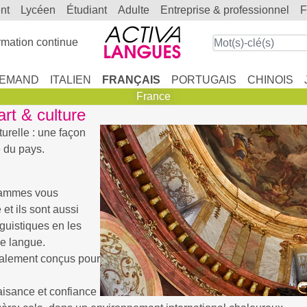
ent
lycéen
étudiant
adulte
entreprise & professionnel
mation continue
LEMAND
ITALIEN
FRANÇAIS
PORTUGAIS
CHINOIS
France
art & culture
urelle : une façon
e du pays.
grammes vous
et ils sont aussi
guistiques en les
de langue.
alement conçus pour
aisance et confiance