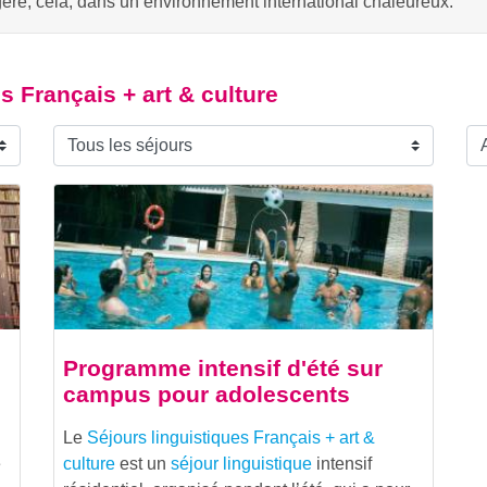
ère; cela, dans un environnement international chaleureux.
s Français + art & culture
Programme intensif d'été sur
campus pour adolescents
Le
Séjours linguistiques Français + art &
e
culture
est un
séjour linguistique
intensif