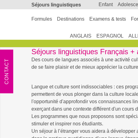
enfant
adolesc
Séjours linguistiques
Formules
Destinations
Examens & tests
For
ANGLAIS
ESPAGNOL
AL
Séjours linguistiques Français + 
Des cours de langues associés à une activité cult
CONTACT
de se faire plaisir et de mieux apprécier la cultur
Langue et culture sont indissociables : ces pro
permettent de vous plonger dans la culture locale 
l'opportunité d'approfondir vos connaissances lin
exerçant dans une contexte différent d'un cours 
Les programmes que nous proposons sont spéci
stimuler et inspirer nos étudiants.
Un séjour à l’étranger vous aidera à développer 