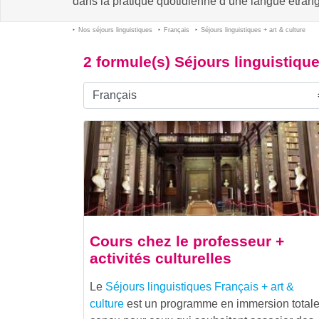
dans la pratique quotidienne d’une langue étrang
Nos séjours linguistiques
Français
Séjours linguistiques + art & culture
2 formule(s) Séjours linguistique
Cours chez le professeur +
activités culturelles
Le
Séjours linguistiques Français + art &
culture
est un programme en immersion total